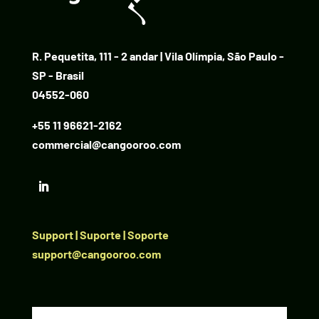
R. Pequetita, 111 - 2 andar | Vila Olímpia, São Paulo -
SP - Brasil
04552-060
+55 11 96621-2162
commercial@cangooroo.com
Support | Suporte | Soporte
support@cangooroo.com