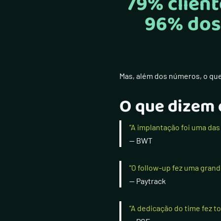
79% clien
96% dos 
Mas, além dos números, o que
O que dizem 
“A implantação foi uma das
— BWT
“O follow-up fez uma grand
— Paytrack
“A dedicação do time fez to