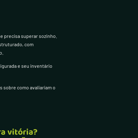
e precisa superar sozinho.
estruturado, com
o.
igurada e seu inventário
os sobre como avaliariam o
a vitória?