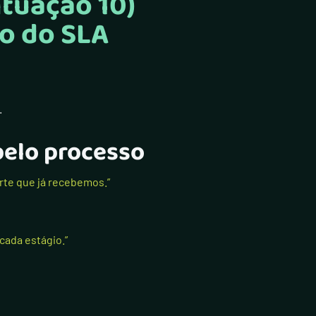
tuação 10)
ro do SLA
.
pelo processo
rte que já recebemos.”
cada estágio.”