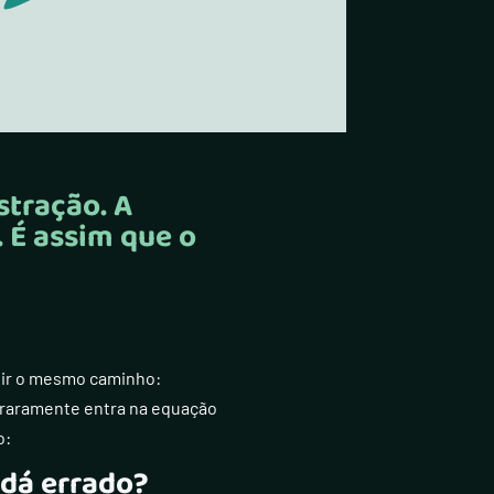
tração. A
 É assim que o
uir o mesmo caminho:
e raramente entra na equação
o:
 dá errado?